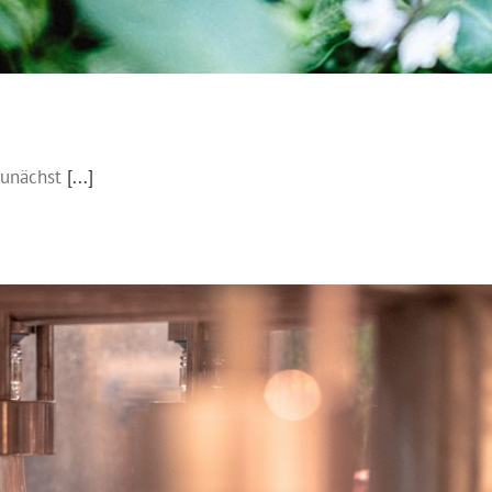
zunächst
[...]