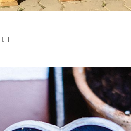
!
[...]