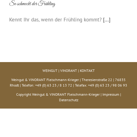
So schmeckt der Frühling
Kennt Ihr das, wenn der Frühling kommt?
[...]
WEINGUT
|
VINORANT
|
KONTAKT
Weingut & VINORANT Fleischmann-Krieger | Theresienstraße 22 | 76835
Rhodt | Telefon: +49 (0) 63 23 / 8 13 72 | Telefax: +49 (0) 63 23 / 98 06 93
Copyright Weingut & VINORANT Fleischmann-Krieger |
Impressum
|
Datenschutz